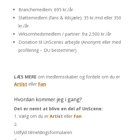
Branchemedlem: 695 kr./år
Støttemedlem (fans & ildsjæle): 35 kr./md eller 350
kr./år
Virksomhedsmedlem / partner: fra 2.500 kr./år
Donation til UnScenes arbejde (Anonymt eller med
profilering – DU bestemmer)
LÆS MERE
om medlemsskaber og fordele om du er
Artist
eller
Fan
Hvordan kommer jeg i gang?
Det er nemt at blive en del af UnScene:
Vælg om du er
Artist
eller
Fan
Udfyld tilmeldingsformularen