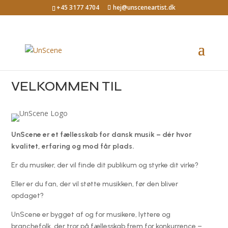
+45 3177 4704
hej@unsceneartist.dk
VELKOMMEN TIL
UnScene er et fællesskab for dansk musik – dér hvor
kvalitet, erfaring og mod får plads.
Er du musiker, der vil finde dit publikum og styrke dit virke?
Eller er du fan, der vil støtte musikken, før den bliver
opdaget?
UnScene er bygget af og for musikere, lyttere og
branchefolk, der tror på fællesskab frem for konkurrence –