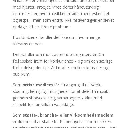
Vi kalder det vækstlaget: talentfulde artister, der skaber
med hjertet, arbejder med deres håndværk og
optræder dér, hvor musikken møder mennesker tæt
og ægte – men som endnu ikke nødvendigvis er blevet
opdaget af det brede publikum.
Hos UnScene handler det ikke om, hvor mange
streams du har.
Det handler om mod, autenticitet og nærvær. Om
fællesskab frem for konkurrence – og om den særlige
forbindelse, der opstår i mødet mellem kunstner og
publikum.
Som
artist-medlem
får du adgang til netværk,
sparring, læring og muligheder for at dele din musik
gennem showcases og samarbejder – altid med
respekt for fair vilkår i vækstlaget.
Som
støtte-, branche- eller virksomhedsmedlem
er du med til at skabe bedre betingelser for musikken.