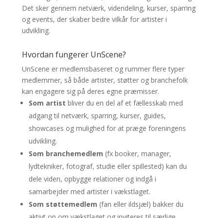
Det sker gennem netværk, videndeling, kurser, sparring
og events, der skaber bedre vilkår for artister i
udvikling.
Hvordan fungerer UnScene?
UnScene er medlemsbaseret og rummer flere typer
medlemmer, så både artister, støtter og branchefolk
kan engagere sig på deres egne præmisser.
Som artist
bliver du en del af et fællesskab med
adgang til netværk, sparring, kurser, guides,
showcases og mulighed for at præge foreningens
udvikling.
Som branchemedlem
(fx booker, manager,
lydtekniker, fotograf, studie eller spillested) kan du
dele viden, opbygge relationer og indgå i
samarbejder med artister i vækstlaget.
Som støttemedlem
(fan eller ildsjæl) bakker du
aktivt op om vækstlaget og inviteres til særlige