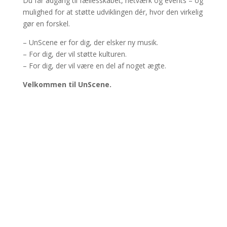
Du får adgang til fællesskabet, netværk og events – og
mulighed for at støtte udviklingen dér, hvor den virkelig
gør en forskel.
– UnScene er for dig, der elsker ny musik.
– For dig, der vil støtte kulturen.
– For dig, der vil være en del af noget ægte.
Velkommen til UnScene.