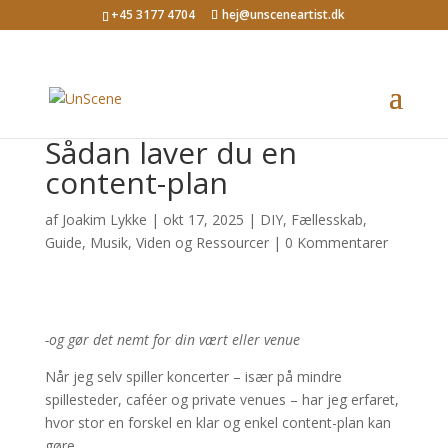
+45 3177 4704
hej@unsceneartist.dk
Sådan laver du en
content-plan
af
Joakim Lykke
|
okt 17, 2025
|
DIY
,
Fællesskab
,
Guide
,
Musik
,
Viden og Ressourcer
|
0 Kommentarer
-og gør det nemt for din vært eller venue
Når jeg selv spiller koncerter – især på mindre
spillesteder, caféer og private venues – har jeg erfaret,
hvor stor en forskel en klar og enkel content-plan kan
gøre.