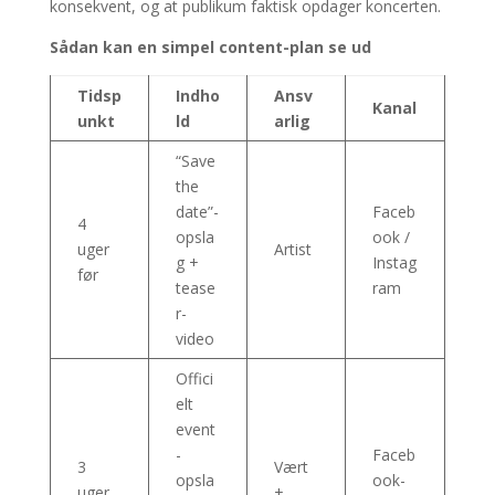
konsekvent, og at publikum faktisk opdager koncerten.
Sådan kan en simpel content-plan se ud
Tidsp
Indho
Ansv
Kanal
unkt
ld
arlig
“Save
the
date”-
Faceb
4
opsla
ook /
uger
Artist
g +
Instag
før
tease
ram
r-
video
Offici
elt
event
-
Faceb
3
Vært
opsla
ook-
uger
+