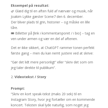
Eksempel på resultat:
🌿 Glæd dig til en aften fuld af nærvær og musik, når
Joakim Lykke gæster Scene7 den 6. december.
Der bliver plads til grin, historier – og måske en lille
tåre.
🎟️ Billetter på [link i kommentarsporet / i bio] – tag en
ven under armen og vær en del af aftenen.
Det er ikke sikkert, at ChatGPT rammer tonen perfekt
første gang – men du kan nemt justere ved at skrive:
“Gør det lidt mere personligt” eller “skriv det som om
jeg taler direkte til publikum”.
Videotekst / Story
Prompt:
“Skriv en kort speak-tekst (maks 20 sek) til en
Instagram Story, hvor jeg fortæller om en kommende
koncert. Teksten skal lyde naturlig, som noget jeg