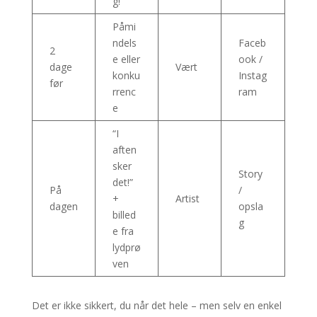
g!”
Påmi
ndels
Faceb
2
e eller
ook /
dage
Vært
konku
Instag
før
rrenc
ram
e
“I
aften
sker
Story
det!”
På
/
+
Artist
dagen
opsla
billed
g
e fra
lydprø
ven
Det er ikke sikkert, du når det hele – men selv en enkel