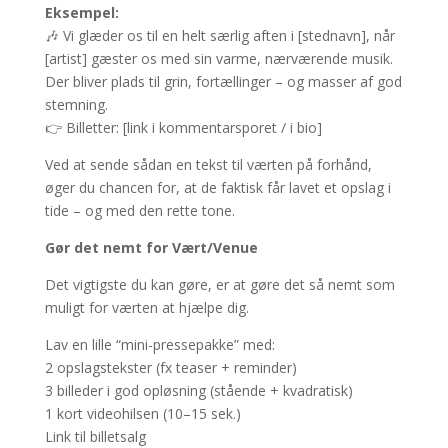
Eksempel:
🎶 Vi glæder os til en helt særlig aften i [stednavn], når
[artist] gæster os med sin varme, nærværende musik.
Der bliver plads til grin, fortællinger – og masser af god
stemning.
👉 Billetter: [link i kommentarsporet / i bio]
Ved at sende sådan en tekst til værten på forhånd,
øger du chancen for, at de faktisk får lavet et opslag i
tide – og med den rette tone.
Gør det nemt for Vært/Venue
Det vigtigste du kan gøre, er at gøre det så nemt som
muligt for værten at hjælpe dig.
Lav en lille “mini-pressepakke” med:
2 opslagstekster (fx teaser + reminder)
3 billeder i god opløsning (stående + kvadratisk)
1 kort videohilsen (10–15 sek.)
Link til billetsalg