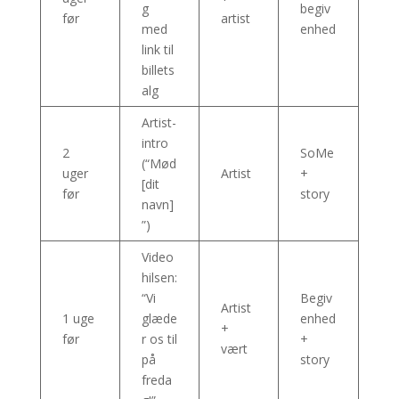
g
begiv
før
artist
med
enhed
link til
billets
alg
Artist-
intro
2
SoMe
(“Mød
uger
Artist
+
[dit
før
story
navn]
”)
Video
hilsen:
“Vi
Begiv
Artist
1 uge
glæde
enhed
+
før
r os til
+
vært
på
story
freda