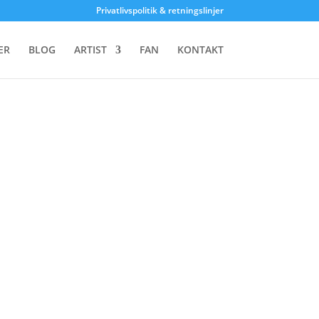
Privatlivspolitik & retningslinjer
giver dit samtykke til disse teknologier, kan vi behandle data som
ER
BLOG
ARTIST
FAN
KONTAKT
 have en negativ indvirkning på visse funktioner og egenskaber.