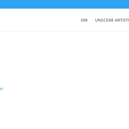
ies til at gemme og/eller få adgang til enhedsoplysninger. Hvis du 
OM
UNSCENE ARTIST
ikke giver dit samtykke eller trækker dit samtykke tilbage, kan det
er