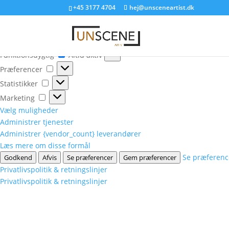
Administrer samtykke
+45 3177 4704
hej@unsceneartist.dk
For at give dig de bedste oplevelser bruger vi teknologier som cook
f.eks. browsingadfærd eller unikke ID'er på dette websted. Hvis du 
Funktionsdygtig
Funktionsdygtig
Altid aktiv
Præferencer
Præferencer
Statistikker
Statistikker
Marketing
Marketing
Vælg muligheder
Administrer tjenester
Administrer {vendor_count} leverandører
Læs mere om disse formål
Se præferenc
Godkend
Afvis
Se præferencer
Gem præferencer
Privatlivspolitik & retningslinjer
Privatlivspolitik & retningslinjer